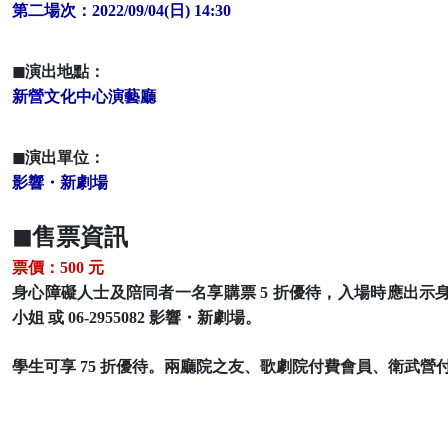
第二場次：2022/09/04(日) 14:30
◼演出地點：
新營文化中心演藝廳
◼演出單位：
影響・新劇場
◼售票資訊
票價：500 元
身心障礙人士及陪同者一名享購票 5 折優待，入場時應出示身心障
小姐 或 06-2955082 影響・新劇場。
學生可享 75 折優待。兩廳院之友、歌劇院付費會員、衛武營