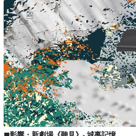
◼影響・新劇場《聽見》- 城事記憶